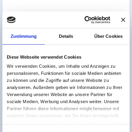
+49(0)6190/918602
Zustimmung
Details
Über Cookies
oder nutzen Sie unser Kontaktformular.
Teilen
Diese Webseite verwendet Cookies
Wir verwenden Cookies, um Inhalte und Anzeigen zu
personalisieren, Funktionen für soziale Medien anbieten
Juchiwell Europa GmbH
zu können und die Zugriffe auf unsere Website zu
analysieren. Außerdem geben wir Informationen zu Ihrer
Verwendung unserer Website an unsere Partner für
soziale Medien, Werbung und Analysen weiter. Unsere
Partner führen diese Informationen möglicherweise mit
weiteren Daten zusammen, die Sie ihnen bereitgestellt
haben oder die sie im Rahmen Ihrer Nutzung der Dienste
gesammelt haben.
Einwilligungsauswahl