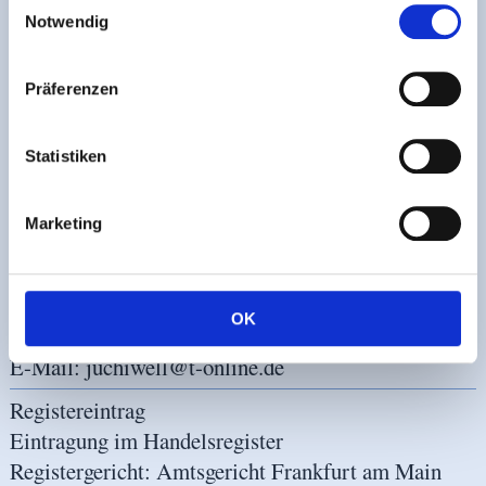
Impressum
Notwendig
Verantwortlich:
Präferenzen
Juchiwell Europa GmbH
Nae-Soon
Moon
Statistiken
Starenweg
6
65795
Hattersheim am Main
Marketing
Kontakt:
Telefon: +49(0)6190/918602
OK
Telefax: +49(0)6190/936356
E-Mail:
juchiwell@t-online.de
Registereintrag
Eintragung im Handelsregister
Registergericht: Amtsgericht Frankfurt am Main