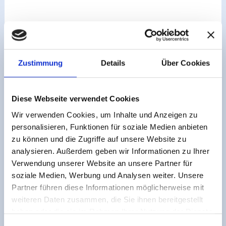
+49(0)6190/918602
Zustimmung
Details
Über Cookies
oder nutzen Sie unser Kontaktformular.
Teilen
Diese Webseite verwendet Cookies
Wir verwenden Cookies, um Inhalte und Anzeigen zu
personalisieren, Funktionen für soziale Medien anbieten
Juchiwell Europa GmbH
zu können und die Zugriffe auf unsere Website zu
analysieren. Außerdem geben wir Informationen zu Ihrer
Verwendung unserer Website an unsere Partner für
soziale Medien, Werbung und Analysen weiter. Unsere
Partner führen diese Informationen möglicherweise mit
weiteren Daten zusammen, die Sie ihnen bereitgestellt
haben oder die sie im Rahmen Ihrer Nutzung der Dienste
gesammelt haben.